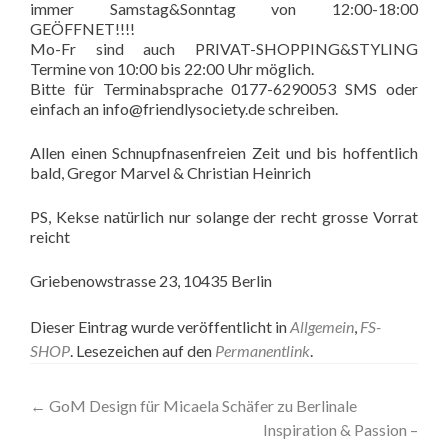
immer Samstag&Sonntag von 12:00-18:00
GEÖFFNET!!!!
Mo-Fr sind auch PRIVAT-SHOPPING&STYLING
Termine von 10:00 bis 22:00 Uhr möglich.
Bitte für Terminabsprache 0177-6290053 SMS oder
einfach an info@friendlysociety.de schreiben.
Allen einen Schnupfnasenfreien Zeit und bis hoffentlich
bald, Gregor Marvel & Christian Heinrich
PS, Kekse natürlich nur solange der recht grosse Vorrat
reicht
Griebenowstrasse 23, 10435 Berlin
Dieser Eintrag wurde veröffentlicht in
Allgemein
,
FS-
SHOP
. Lesezeichen auf den
Permanentlink
.
Artikel-
←
GoM Design für Micaela Schäfer zu Berlinale
Inspiration & Passion –
Navigation