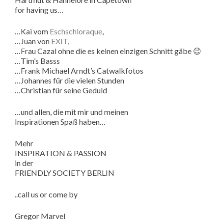
for having us…
…Kai vom
Eschschloraque
,
…Juan von
EXIT
,
…Frau Cazal ohne die es keinen einzigen Schnitt gäbe 😉
…Tim’s Basss
…Frank Michael Arndt’s Catwalkfotos
…Johannes für die vielen Stunden
…Christian für seine Geduld
…und allen, die mit mir und meinen
Inspirationen Spaß haben…
Mehr
INSPIRATION & PASSION
in der
FRIENDLY SOCIETY BERLIN
..call us or come by
Gregor Marvel