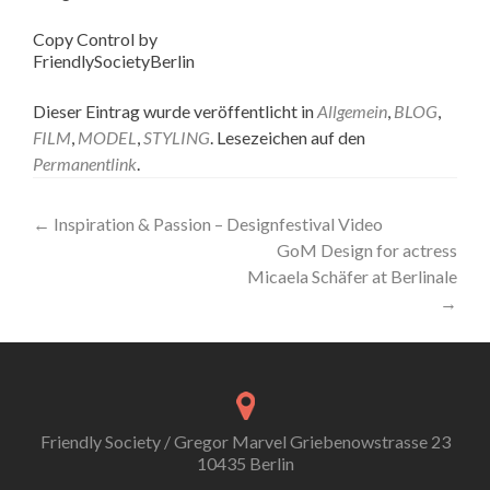
Copy Control by
FriendlySocietyBerlin
Dieser Eintrag wurde veröffentlicht in
Allgemein
,
BLOG
,
FILM
,
MODEL
,
STYLING
. Lesezeichen auf den
Permanentlink
.
Artikel-
←
Inspiration & Passion – Designfestival Video
GoM Design for actress
Navigation
Micaela Schäfer at Berlinale
→
Friendly Society / Gregor Marvel Griebenowstrasse 23
10435 Berlin