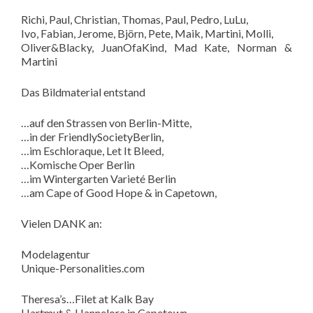
Richi, Paul, Christian, Thomas, Paul, Pedro, LuLu,
Ivo, Fabian, Jerome, Björn, Pete, Maik, Martini, Molli,
Oliver&Blacky, JuanOfaKind, Mad Kate, Norman &
Martini
Das Bildmaterial entstand
…auf den Strassen von Berlin-Mitte,
…in der FriendlySocietyBerlin,
…im Eschloraque, Let It Bleed,
…Komische Oper Berlin
…im Wintergarten Varieté Berlin
…am Cape of Good Hope & in Capetown,
Vielen DANK an:
Modelagentur
Unique-Personalities.com
Theresa’s…Filet at Kalk Bay
Hartmut & Hannelore in Capetown