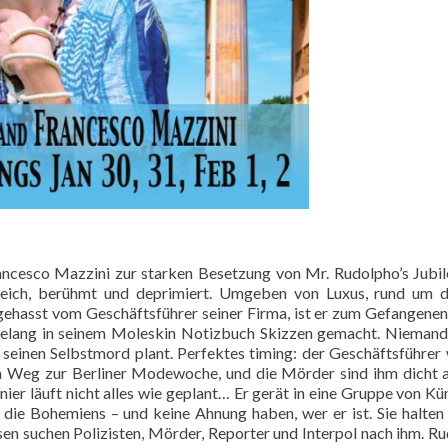
ncesco Mazzini zur starken Besetzung von Mr. Rudolpho’s Jubil
 reich, berühmt und deprimiert. Umgeben von Luxus, rund um 
gehasst vom Geschäftsführer seiner Firma, ist er zum Gefangenen
elang in seinem Moleskin Notizbuch Skizzen gemacht. Niemand
er seinen Selbstmord plant. Perfektes timing: der Geschäftsführer w
n Weg zur Berliner Modewoche, und die Mörder sind ihm dicht 
nier läuft nicht alles wie geplant… Er gerät in eine Gruppe von Kün
 die Bohemiens – und keine Ahnung haben, wer er ist. Sie halten 
ssen suchen Polizisten, Mörder, Reporter und Interpol nach ihm. R