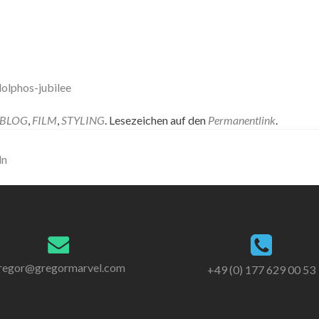
olphos-jubilee
BLOG
,
FILM
,
STYLING
. Lesezeichen auf den
Permanentlink
.
ln
regor@gregormarvel.com
+49 (0) 177 629 00 53