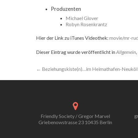
Produzenten
Michael Glover
Robyn Rosenkrantz
Hier der Link zu iTunes Videothek:
movie/mr-rud
Dieser Eintrag wurde veröffentlicht in
Allgemein
,
Artikel-
←
Beziehungskiste(n)…im Heimathafen-Neuköl
Navigation
g
Friendly Society / Gregor Marvel
Griebenowstrasse 23 10435 Berlin