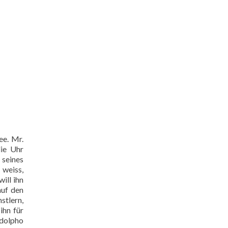
ee. Mr.
die Uhr
 seines
 weiss,
ill ihn
auf den
stlern,
ihn für
udolpho